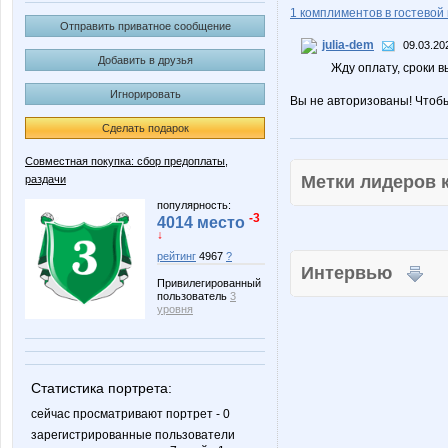
1 комплиментов в гостевой 
Отправить приватное сообщение
julia-dem
09.03.20
Добавить в друзья
Жду оплату, сроки 
Игнорировать
Вы не авторизованы! Чтоб
Сделать подарок
Совместная покупка: сбор предоплаты,
Метки лидеров
раздачи
популярность:
-3
4014 место
↓
рейтинг
4967
?
Интервью
Привилегированный
пользователь
3
уровня
Статистика портрета:
сейчас просматривают портрет - 0
зарегистрированные пользователи